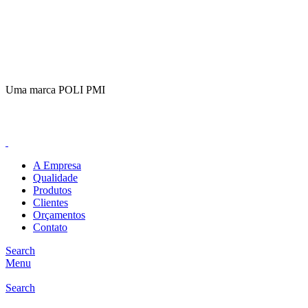
(11)
98649-1155
sac@polipmi.com.br
Uma marca POLI PMI
@artcusticp
A Empresa
Qualidade
Produtos
Clientes
Orçamentos
Contato
Search
Menu
Search