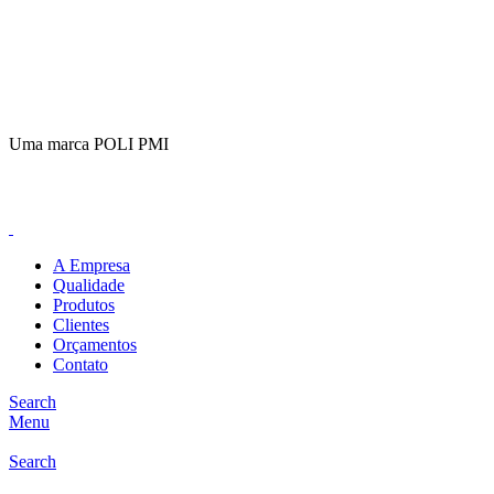
(11)
98649-1155
sac@polipmi.com.br
Uma marca POLI PMI
@artcusticp
A Empresa
Qualidade
Produtos
Clientes
Orçamentos
Contato
Search
Menu
Search