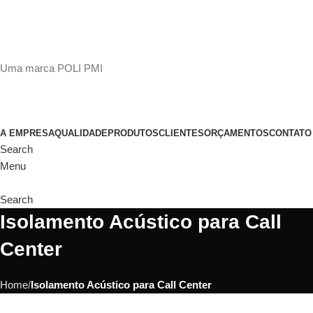
(11)
98649-1155
sac@polipmi.com.br
Uma marca POLI PMI
@artcusticp
A EMPRESA
QUALIDADE
PRODUTOS
CLIENTES
ORÇAMENTOS
CONTATO
Search
Menu
Search
Isolamento Acústico para Call
Center
Home
Isolamento Acústico para Call Center