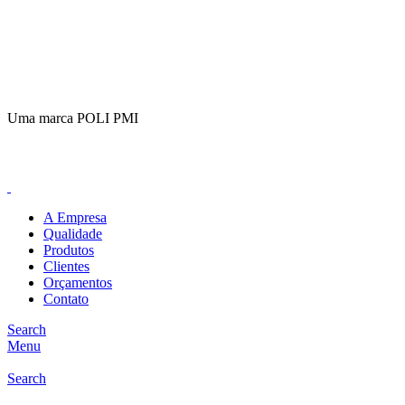
(11)
98649-1155
sac@polipmi.com.br
Uma marca POLI PMI
@artcusticp
A Empresa
Qualidade
Produtos
Clientes
Orçamentos
Contato
Search
Menu
Search