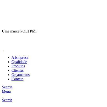
(11)
98649-1155
sac@polipmi.com.br
Uma marca POLI PMI
@artcusticp
A Empresa
Qualidade
Produtos
Clientes
Orçamentos
Contato
Search
Menu
Search