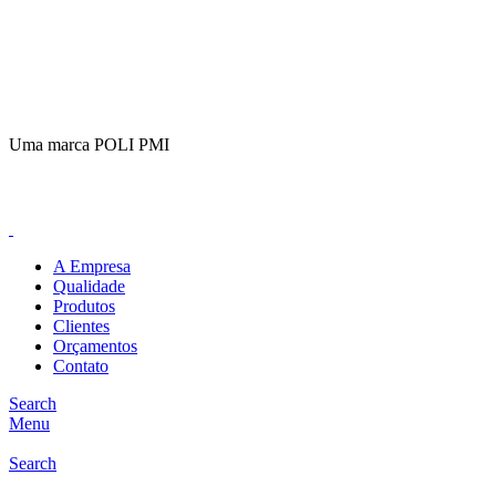
(11)
98649-1155
sac@polipmi.com.br
Uma marca POLI PMI
@artcusticp
A Empresa
Qualidade
Produtos
Clientes
Orçamentos
Contato
Search
Menu
Search