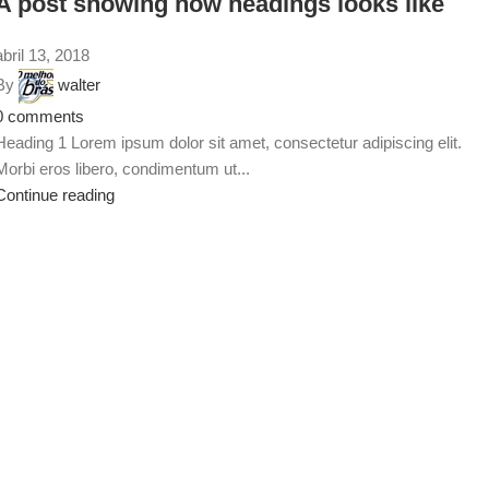
A post showing how headings looks like
abril 13, 2018
By
walter
0
comments
Heading 1 Lorem ipsum dolor sit amet, consectetur adipiscing elit.
Morbi eros libero, condimentum ut...
Continue reading