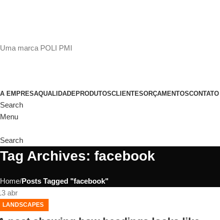
(11)
98649-1155
sac@polipmi.com.br
Uma marca POLI PMI
@artcusticp
A EMPRESA
QUALIDADE
PRODUTOS
CLIENTES
ORÇAMENTOS
CONTATO
Search
Menu
Search
Tag Archives: facebook
Home
Posts Tagged "facebook"
13
abr
LANDSCAPES