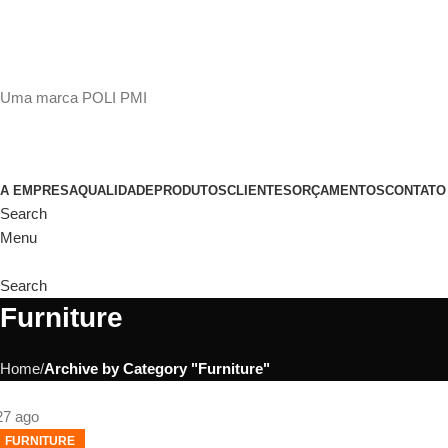
(11)
98649-1155
sac@polipmi.com.br
Uma marca POLI PMI
@artcusticp
A EMPRESA
QUALIDADE
PRODUTOS
CLIENTES
ORÇAMENTOS
CONTATO
Search
Menu
Search
Furniture
Home
Archive by Category "Furniture"
27
ago
FURNITURE