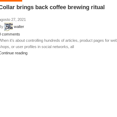
Collar brings back coffee brewing ritual
agosto 27, 2021
By
walter
0
comments
When it’s about controlling hundreds of articles, product pages for we
shops, or user profiles in social networks, all
Continue reading