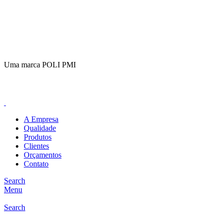
(11)
98649-1155
sac@polipmi.com.br
Uma marca POLI PMI
@artcusticp
A Empresa
Qualidade
Produtos
Clientes
Orçamentos
Contato
Search
Menu
Search