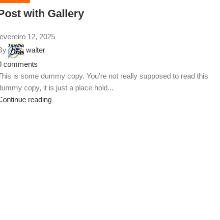
Post with Gallery
fevereiro 12, 2025
By
walter
0
comments
This is some dummy copy. You’re not really supposed to read this
dummy copy, it is just a place hold...
Continue reading