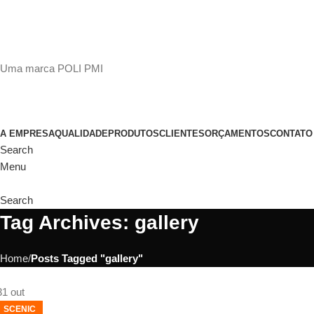
(11)
98649-1155
sac@polipmi.com.br
Uma marca POLI PMI
@artcusticp
A EMPRESA
QUALIDADE
PRODUTOS
CLIENTES
ORÇAMENTOS
CONTATO
Search
Menu
Search
Tag Archives: gallery
Home
Posts Tagged "gallery"
31
out
SCENIC