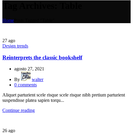
Tag Archives: Table
Home
Posts Tagged "Table"
27
ago
Design trends
Reinterprets the classic bookshelf
agosto 27, 2021
By
walter
0
comments
Aliquet parturient scele risque scele risque nibh pretium parturient
suspendisse platea sapien torqu...
Continue reading
26
ago