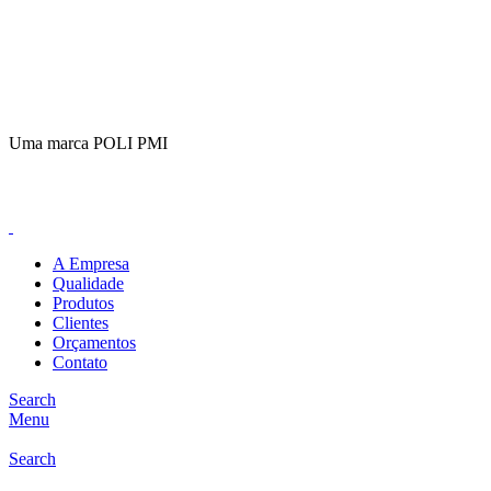
(11)
98649-1155
sac@polipmi.com.br
Uma marca POLI PMI
@artcusticp
A Empresa
Qualidade
Produtos
Clientes
Orçamentos
Contato
Search
Menu
Search