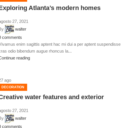
Exploring Atlanta’s modern homes
agosto 27, 2021
By
walter
0
comments
Vivamus enim sagittis aptent hac mi dui a per aptent suspendisse
cras odio bibendum augue rhoncus la...
Continue reading
27
ago
DECORATION
Creative water features and exterior
agosto 27, 2021
By
walter
0
comments