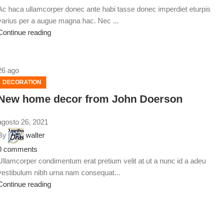
Ac haca ullamcorper donec ante habi tasse donec imperdiet eturpis
varius per a augue magna hac. Nec ...
Continue reading
26
ago
DECORATION
New home decor from John Doerson
agosto 26, 2021
By
walter
0
comments
Ullamcorper condimentum erat pretium velit at ut a nunc id a adeu
vestibulum nibh urna nam consequat...
Continue reading