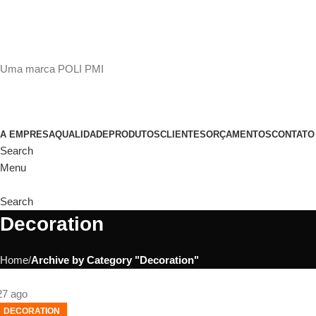
(11)
98649-1155
sac@polipmi.com.br
Uma marca POLI PMI
@artcusticp
A EMPRESA
QUALIDADE
PRODUTOS
CLIENTES
ORÇAMENTOS
CONTATO
Search
Menu
Search
Decoration
Home
Archive by Category "Decoration"
27
ago
DECORATION