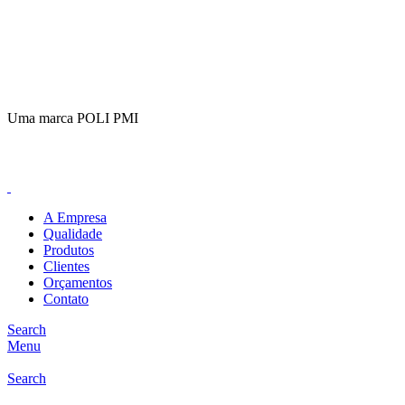
(11)
98649-1155
sac@polipmi.com.br
Uma marca POLI PMI
@artcusticp
A Empresa
Qualidade
Produtos
Clientes
Orçamentos
Contato
Search
Menu
Search