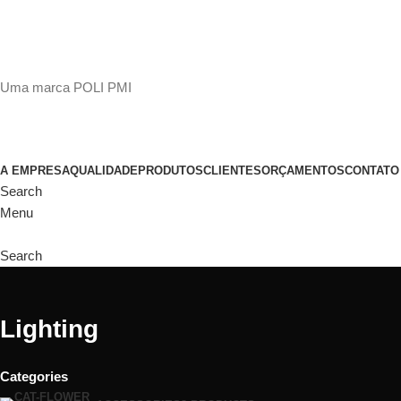
(11)
98649-1155
sac@polipmi.com.br
Uma marca POLI PMI
@artcusticp
A EMPRESA
QUALIDADE
PRODUTOS
CLIENTES
ORÇAMENTOS
CONTATO
Search
Menu
Search
Lighting
Categories