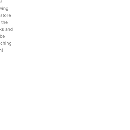
is
wing!
 store
n the
ks and
 be
nching
n!