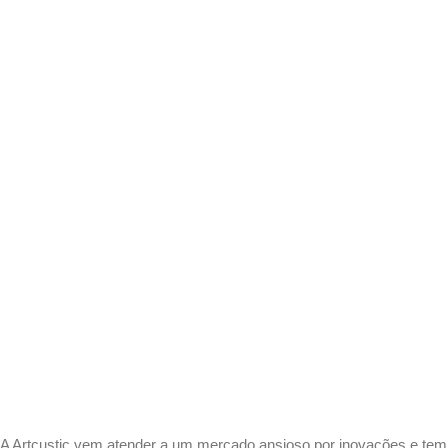
A Artcustic vem atender a um mercado ansioso por inovações e tem