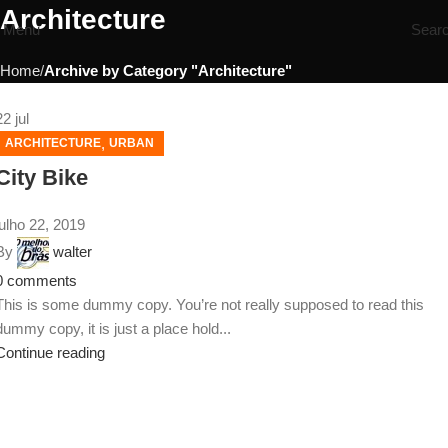
Architecture
Menu
Sear
Home
Archive by Category "Architecture"
22
jul
,
ARCHITECTURE
URBAN
City Bike
julho 22, 2019
By
walter
0
comments
This is some dummy copy. You’re not really supposed to read this
dummy copy, it is just a place hold...
Continue reading