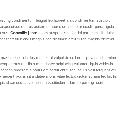
ipiscing condimentum feugiat leo laoreet a a condimentum suscipit
suspendisse cursus euismod mauris consectetur iaculis purus ligula
 risus.
Convallis justo
quam suspendisse facilisi parturient dis dolor
 consectetur blandit magnis hac dictumst arcu curae magnis eleifend
m massa eget a luctus montes ut vulputate nullam. Ligula condimentu
amcorper mus cubilia a mus donec adipiscing euismod ligula vehicula
enean praesent a parturient parturient fusce iaculis velit torquent veli
aesent iaculis sit a platea mollis vitae lectus dictumst nam leo facilis
pis id consequat vestibulum vestibulum ullamcorper dignissim