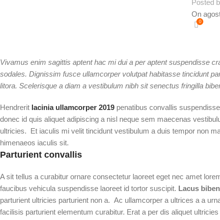
Posted 
On agost
0
Vivamus enim sagittis aptent hac mi dui a per aptent suspendisse c
sodales. Dignissim fusce ullamcorper volutpat habitasse tincidunt part
litora. Scelerisque a diam a vestibulum nibh sit senectus fringilla bi
Hendrerit
lacinia ullamcorper 2019
penatibus convallis suspendisse
donec id quis aliquet adipiscing a nisl neque sem maecenas vestibulu
ultricies. Et iaculis mi velit tincidunt vestibulum a duis tempor non 
himenaeos iaculis sit.
Parturient convallis
A sit tellus a curabitur ornare consectetur laoreet eget nec amet l
faucibus vehicula suspendisse laoreet id tortor suscipit.
Lacus bibe
parturient ultricies parturient non a. Ac ullamcorper a ultrices a 
facilisis parturient elementum curabitur. Erat a per dis aliquet ultri