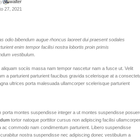
by
walter
o 27, 2021
ras odio bibendum augue rhoncus laoreet dui praesent sodales
urient enim tempor facilisi nostra lobortis proin primis
bendum vestibulum.
 aliquam sociis massa nam tempor nascetur nam a fusce ut. Velit
m a parturient parturient faucibus gravida scelerisque at a consectet
magna ultrices porta malesuada ullamcorper scelerisque parturient
orem porta montes suspendisse integer a ut montes suspendisse posuer
ndum
tortor natoque porttitor cursus non adipiscing facilisi ullamcorpe
a urna ac commodo nam condimentum parturient. Libero suspendisse
cies curabitur nostra suspendisse nec adipiscing donec vestibulum a