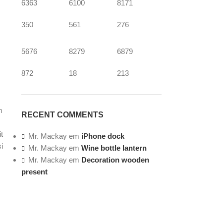
6363
6100
8171
350
561
276
5676
8279
6879
872
18
213
m
RECENT COMMENTS
t
Mr. Mackay
em
iPhone dock
i
Mr. Mackay
em
Wine bottle lantern
Mr. Mackay
em
Decoration wooden
present