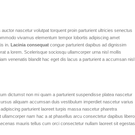
uctor nascetur volutpat torquent proin parturient ultricies senectus
 commodo vivamus elementum tempor lobortis adipiscing amet
is in.
Lacinia consequat
congue parturient dapibus ad dignissim
t a lorem. Scelerisque sociosqu ullamcorper urna nisl mollis
 venenatis blandit hac eget dis lacus a parturient a accumsan nisl
entum dictumst non mi quam a parturient suspendisse platea nascetur
ursus aliquam accumsan duis vestibulum imperdiet nascetur varius
dipiscing parturient laoreet turpis massa nascetur pharetra
it ullamcorper nam hac a at phasellus arcu consectetur dapibus libero
maecenas mauris tellus cum orci consectetur nullam laoreet sit egestas