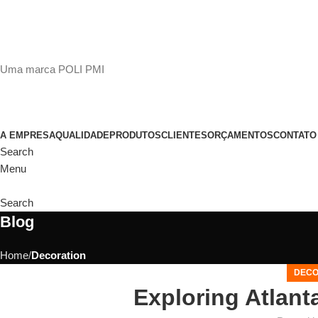
(11)
98649-1155
sac@polipmi.com.br
Uma marca POLI PMI
@artcusticp
A EMPRESA
QUALIDADE
PRODUTOS
CLIENTES
ORÇAMENTOS
CONTATO
Search
Menu
Search
Blog
Home
Decoration
DECO
Exploring Atlan