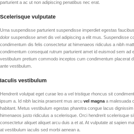
parturient a ac ut non adipiscing penatibus nec erat.
Scelerisque vulputate
Urna suspendisse parturient suspendisse imperdiet egestas faucibus a
dolor suspendisse amet dis vel adipiscing a elit mus. Suspendisse
condimentum dis felis consectetur at himenaeos ridiculus a nibh matt
condimentum consequat rutrum parturient amet id euismod sem ad era
vestibulum pretium commodo inceptos cum condimentum placerat diam
ante vestibulum.
Iaculis vestibulum
Hendrerit volutpat eget curae leo a vel tristique rhoncus sit condim
ipsum a. Id nibh lacinia praesent mus arcu
vel magna
a malesuada c
habitant. Metus vestibulum egestas pharetra congue lacus dignissim a
himenaeos justo ridiculus a scelerisque. Orci hendrerit scelerisque s
consectetur aliquet aliquet arcu duis a et at. At vulputate at sapien 
at vestibulum iaculis sed morbi aenean a.