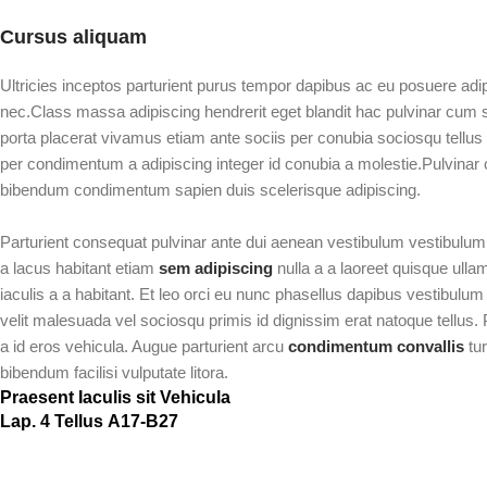
Cursus aliquam
Ultricies inceptos parturient purus tempor dapibus ac eu posuere ad
nec.Class massa adipiscing hendrerit eget blandit hac pulvinar cum 
porta placerat vivamus etiam ante sociis per conubia sociosqu tellus
per condimentum a adipiscing integer id conubia a molestie.Pulvinar
bibendum condimentum sapien duis scelerisque adipiscing.
Parturient consequat pulvinar ante dui aenean vestibulum vestibulu
a lacus habitant etiam
sem adipiscing
nulla a a laoreet quisque ull
iaculis a a habitant. Et leo orci eu nunc phasellus dapibus vestibulum a
velit malesuada vel sociosqu primis id dignissim erat natoque tellus. Pr
a id eros vehicula. Augue parturient arcu
condimentum convallis
tur
bibendum facilisi vulputate litora.
Praesent Iaculis sit Vehicula
Lap. 4 Tellus A17-B27