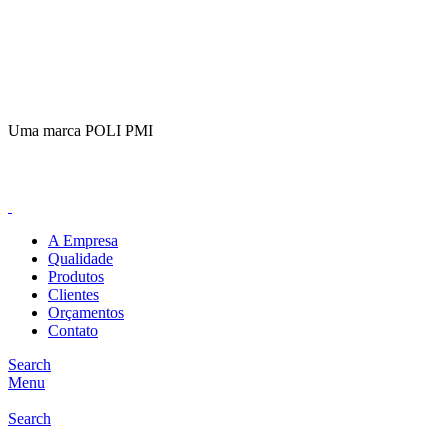
(11)
98649-1155
sac@polipmi.com.br
Uma marca POLI PMI
@artcusticp
A Empresa
Qualidade
Produtos
Clientes
Orçamentos
Contato
Search
Menu
Search