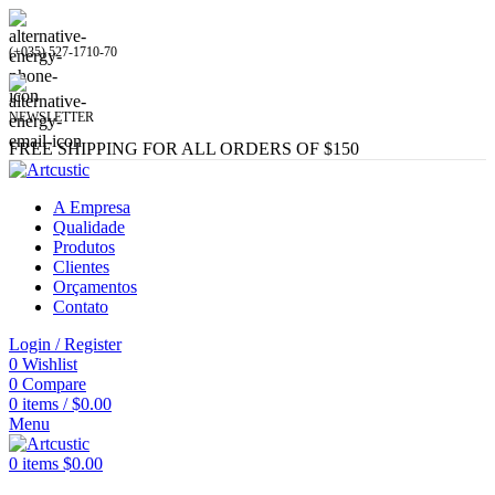
(+035) 527-1710-70
NEWSLETTER
FREE SHIPPING FOR ALL ORDERS OF $150
A Empresa
Qualidade
Produtos
Clientes
Orçamentos
Contato
Login / Register
0
Wishlist
0
Compare
0
items
/
$
0.00
Menu
0
items
$
0.00