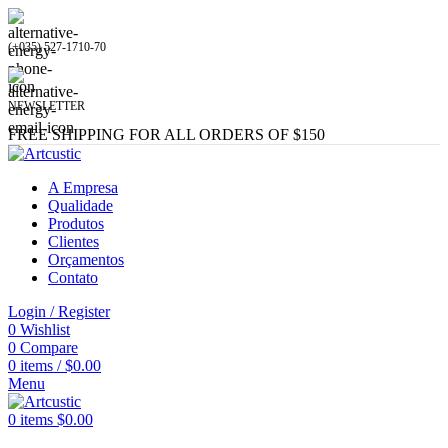
(+035) 527-1710-70
NEWSLETTER
FREE SHIPPING FOR ALL ORDERS OF $150
A Empresa
Qualidade
Produtos
Clientes
Orçamentos
Contato
Login / Register
0
Wishlist
0
Compare
0
items
/
$
0.00
Menu
0
items
$
0.00