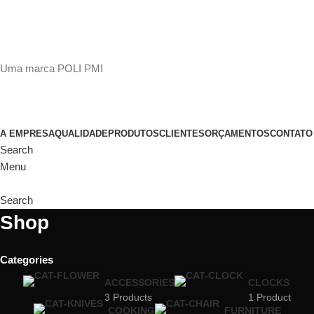
(11)
98649-1155
sac@polipmi.com.br
Uma marca POLI PMI
@artcusticp
A EMPRESA
QUALIDADE
PRODUTOS
CLIENTES
ORÇAMENTOS
CONTATO
Search
Menu
Search
Shop
Categories
ACCESSORIES
CLOCKS
3 Products
1 Product
COOKING
FURNITURE