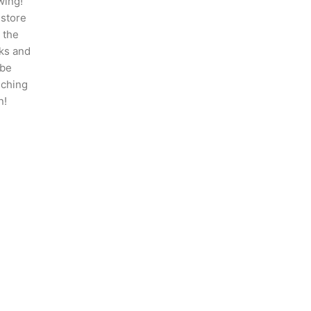
wing!
 store
n the
ks and
 be
nching
n!