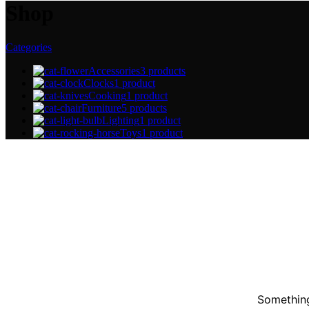
Shop
Categories
Accessories
3 products
Clocks
1 product
Cooking
1 product
Furniture
5 products
Lighting
1 product
Toys
1 product
Something