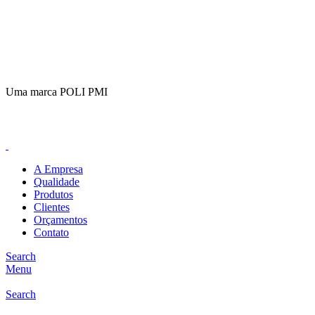
(11)
98649-1155
sac@polipmi.com.br
Uma marca POLI PMI
@artcusticp
A Empresa
Qualidade
Produtos
Clientes
Orçamentos
Contato
Search
Menu
Search