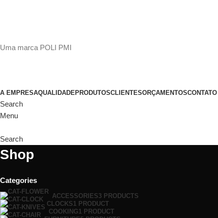
(11)
98649-1155
sac@polipmi.com.br
Uma marca POLI PMI
@artcusticp
A EMPRESA
QUALIDADE
PRODUTOS
CLIENTES
ORÇAMENTOS
CONTATO
Search
Menu
Search
Shop
Categories
ACCESSORIES
3 PRODUCTS
CLOCKS
1 PRODUCT
COOKING
1 PRODUCT