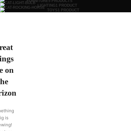
FURNITURE
5 PRODUCTS
LIGHTING
1 PRODUCT
TOYS
1 PRODUCT
reat
ings
e on
the
rizon
ething
ig is
ewing!