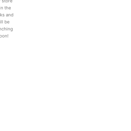
 store
 in the
ks and
ll be
nching
oon!