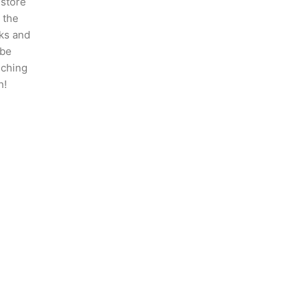
 store
n the
ks and
 be
nching
n!