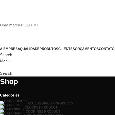
(11)
98649-1155
sac@polipmi.com.br
Uma marca POLI PMI
@artcusticp
A EMPRESA
QUALIDADE
PRODUTOS
CLIENTES
ORÇAMENTOS
CONTATO
Search
Menu
Search
Shop
Categories
ACCESSORIES
3 PRODUCTS
CLOCKS
1 PRODUCT
COOKING
1 PRODUCT