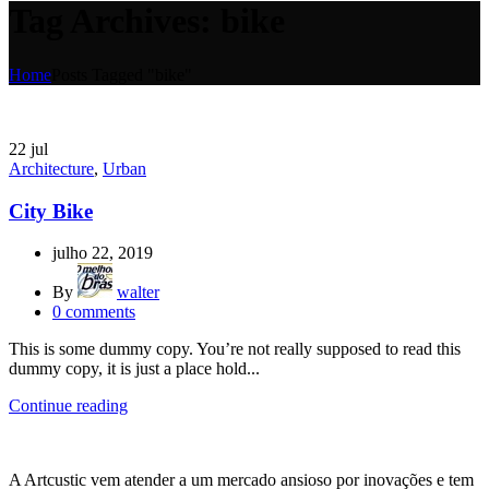
Tag Archives: bike
Home
Posts Tagged "bike"
22
jul
Architecture
,
Urban
City Bike
julho 22, 2019
By
walter
0
comments
This is some dummy copy. You’re not really supposed to read this
dummy copy, it is just a place hold...
Continue reading
A Artcustic vem atender a um mercado ansioso por inovações e tem