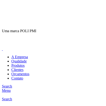
(11)
98649-1155
sac@polipmi.com.br
Uma marca POLI PMI
@artcusticp
A Empresa
Qualidade
Produtos
Clientes
Orçamentos
Contato
Search
Menu
Search