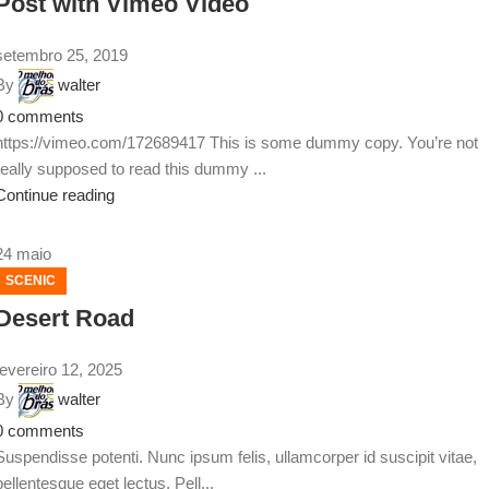
Post with Vimeo Video
setembro 25, 2019
By
walter
0
comments
https://vimeo.com/172689417 This is some dummy copy. You’re not
really supposed to read this dummy ...
Continue reading
24
maio
SCENIC
Desert Road
fevereiro 12, 2025
By
walter
0
comments
Suspendisse potenti. Nunc ipsum felis, ullamcorper id suscipit vitae,
pellentesque eget lectus. Pell...