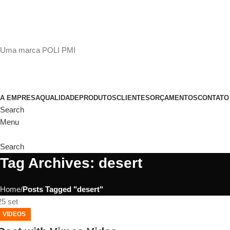
(11)
98649-1155
sac@polipmi.com.br
Uma marca POLI PMI
@artcusticp
A EMPRESA
QUALIDADE
PRODUTOS
CLIENTES
ORÇAMENTOS
CONTATO
Search
Menu
Search
Tag Archives: desert
Home
Posts Tagged "desert"
25
set
VIDEOS