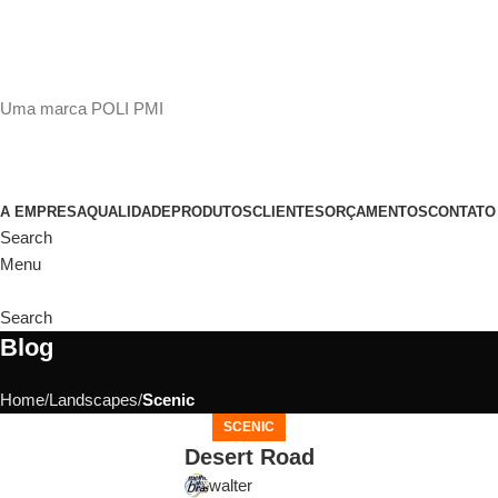
(11)
98649-1155
sac@polipmi.com.br
Uma marca POLI PMI
@artcusticp
A EMPRESA
QUALIDADE
PRODUTOS
CLIENTES
ORÇAMENTOS
CONTATO
Search
Menu
Search
Blog
Home
Landscapes
Scenic
SCENIC
Desert Road
walter