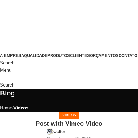
(11)
98649-1155
sac@polipmi.com.br
Uma marca POLI PMI
@artcusticp
A EMPRESA
QUALIDADE
PRODUTOS
CLIENTES
ORÇAMENTOS
CONTATO
Search
Menu
Search
Blog
Home
Videos
VIDEOS
Post with Vimeo Video
walter