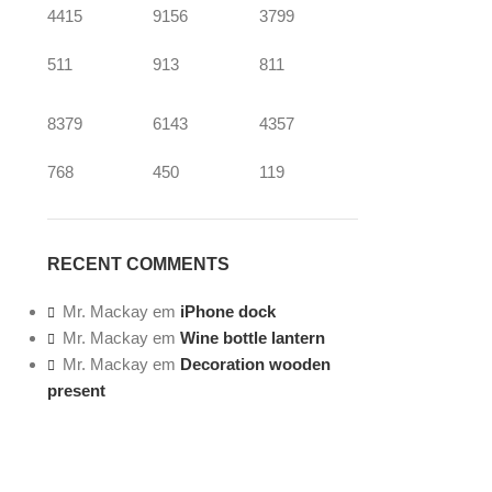
4415
9156
3799
511
913
811
8379
6143
4357
768
450
119
RECENT COMMENTS
Mr. Mackay
em
iPhone dock
Mr. Mackay
em
Wine bottle lantern
Mr. Mackay
em
Decoration wooden
present