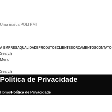
(11)
98649-1155
sac@polipmi.com.br
Uma marca POLI PMI
@artcusticp
A EMPRESA
QUALIDADE
PRODUTOS
CLIENTES
ORÇAMENTOS
CONTATO
Search
Menu
Search
Política de Privacidade
Home
Política de Privacidade