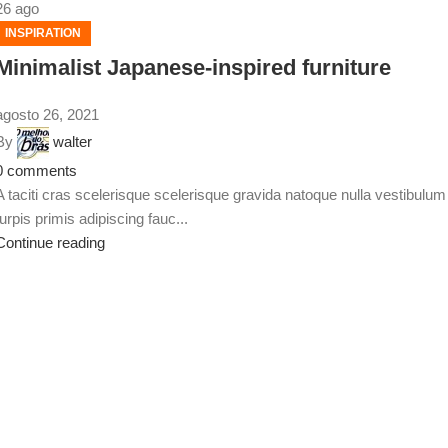
26
ago
INSPIRATION
Minimalist Japanese-inspired furniture
agosto 26, 2021
By
walter
0
comments
A taciti cras scelerisque scelerisque gravida natoque nulla vestibulum
turpis primis adipiscing fauc...
Continue reading