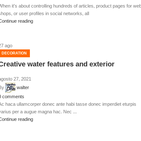
When it’s about controlling hundreds of articles, product pages for we
shops, or user profiles in social networks, all
Continue reading
27
ago
DECORATION
Creative water features and exterior
agosto 27, 2021
By
walter
0
comments
Ac haca ullamcorper donec ante habi tasse donec imperdiet eturpis
varius per a augue magna hac. Nec ...
Continue reading