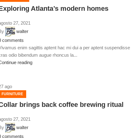
Exploring Atlanta’s modern homes
agosto 27, 2021
By
walter
0
comments
Vivamus enim sagittis aptent hac mi dui a per aptent suspendisse
cras odio bibendum augue rhoncus la...
Continue reading
27
ago
FURNITURE
Collar brings back coffee brewing ritual
agosto 27, 2021
By
walter
0
comments