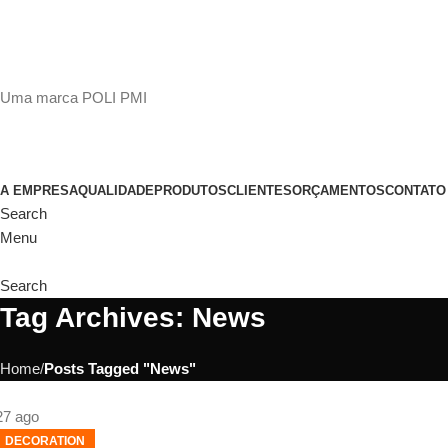
(11)
98649-1155
sac@polipmi.com.br
Uma marca POLI PMI
@artcusticp
A EMPRESA
QUALIDADE
PRODUTOS
CLIENTES
ORÇAMENTOS
CONTATO
Search
Menu
Search
Tag Archives: News
Home
Posts Tagged "News"
27
ago
DECORATION