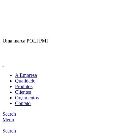
(11)
98649-1155
sac@polipmi.com.br
Uma marca POLI PMI
@artcusticp
A Empresa
Qualidade
Produtos
Clientes
Orçamentos
Contato
Search
Menu
Search