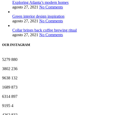
Exploring Atlanta’s modern homes
agosto 27, 2021
No Comments
Green interior design inspiration
agosto 27, 2021
No Comments
Collar brings back coffee brewing ritual
agosto 27, 2021
No Comments
OUR INSTAGRAM
5279
880
3802
236
9638
132
1689
873
6314
897
9195
4
4262
832