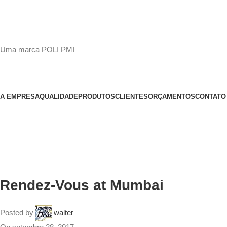
(11)
98649-1155
sac@polipmi.com.br
Uma marca POLI PMI
@artcusticp
A EMPRESA
QUALIDADE
PRODUTOS
CLIENTES
ORÇAMENTOS
CONTATO
MENU
Rendez-Vous at Mumbai
Posted by
walter