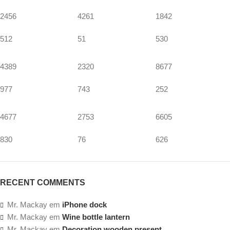
2456
4261
1842
512
51
530
4389
2320
8677
977
743
252
4677
2753
6605
830
76
626
RECENT COMMENTS
Mr. Mackay
em
iPhone dock
Mr. Mackay
em
Wine bottle lantern
Mr. Mackay
em
Decoration wooden present