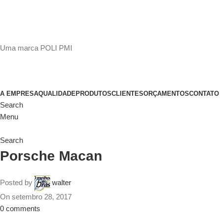
(11)
98649-1155
sac@polipmi.com.br
Uma marca POLI PMI
@artcusticp
A EMPRESA
QUALIDADE
PRODUTOS
CLIENTES
ORÇAMENTOS
CONTATO
Search
Menu
Search
Porsche Macan
Posted by
walter
On setembro 28, 2017
0
comments