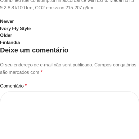
Combined fuel consumption in accordance with EU 6: Macan GTS:
9.2-8.8 l/100 km, CO2 emission 215-207 g/km;
Newer
Ivory Fly Style
Older
Finlandia
Deixe um comentário
O seu endereço de e-mail não será publicado.
Campos obrigatórios
são marcados com
*
Comentário
*