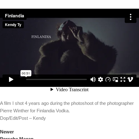
A film I shot 4 years ago during the photoshoot of the photographer
Pierre Winther for Finlandia Vodka.
Dop/Edit/Post – Kendy
Newer
Porsche Macan