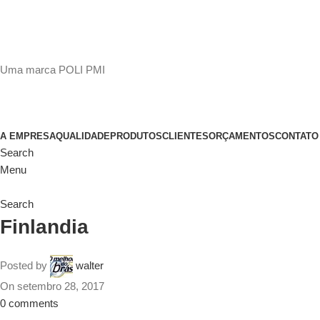
(11)
98649-1155
sac@polipmi.com.br
Uma marca POLI PMI
@artcusticp
A EMPRESA
QUALIDADE
PRODUTOS
CLIENTES
ORÇAMENTOS
CONTATO
Search
Menu
Search
Finlandia
Posted by
walter
On setembro 28, 2017
0
comments