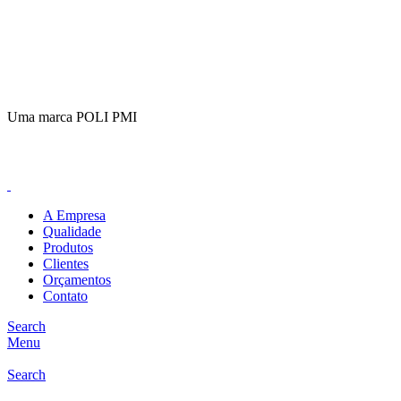
(11)
98649-1155
sac@polipmi.com.br
Uma marca POLI PMI
@artcusticp
A Empresa
Qualidade
Produtos
Clientes
Orçamentos
Contato
Search
Menu
Search