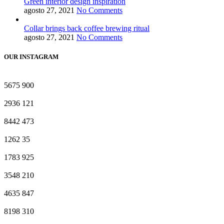
Green interior design inspiration
agosto 27, 2021
No Comments
Collar brings back coffee brewing ritual
agosto 27, 2021
No Comments
OUR INSTAGRAM
5675
900
2936
121
8442
473
1262
35
1783
925
3548
210
4635
847
8198
310