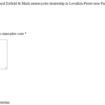
al Enfield & Mash motorcycles dealership in Levallois-Perret near Par
ão marcados com
*
mentar.