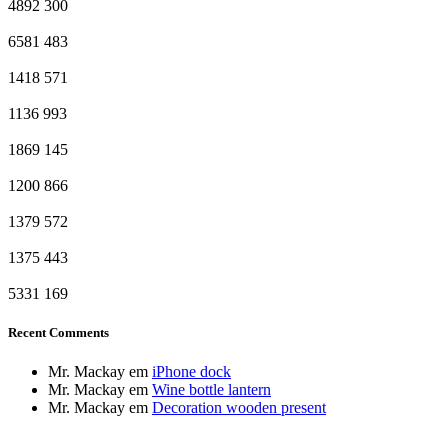
4892
300
6581
483
1418
571
1136
993
1869
145
1200
866
1379
572
1375
443
5331
169
Recent Comments
Mr. Mackay
em
iPhone dock
Mr. Mackay
em
Wine bottle lantern
Mr. Mackay
em
Decoration wooden present