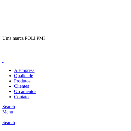
(11)
98649-1155
sac@polipmi.com.br
Uma marca POLI PMI
@artcusticp
A Empresa
Qualidade
Produtos
Clientes
Orçamentos
Contato
Search
Menu
Search